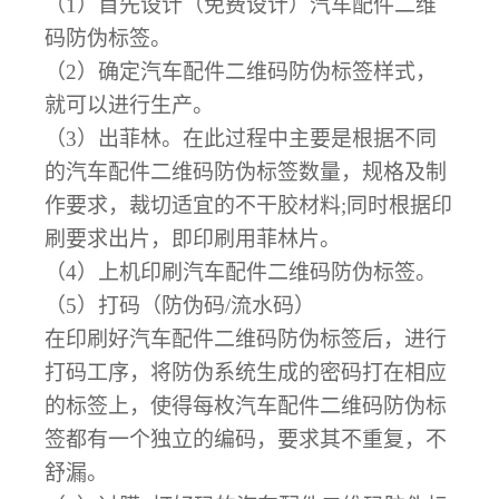
（
1）首先设计（免费设计）
汽车配件二维
码防伪
标签。
（
2）确定
汽车配件二维码防伪
标签样式，
就可以进行生产。
（
3）出菲林。
在此过程中主要是根据不同
的
汽车配件二维码防伪
标签数量，规格及制
作要求，裁切适宜的不干胶材料;同时根据印
刷要求出片，即印刷用菲林片。
（
4）上机印刷
汽车配件二维码防伪
标签。
（
5）打码（防伪码/流水码）
在印刷好
汽车配件二维码防伪
标签后，进行
打码工序，将防伪系统生成的密码打在相应
的标签上，使得每枚
汽车配件二维码防伪
标
签都有一个独立的编码，要求其不重复，不
舒漏。